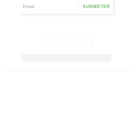
União das Mutualidades Portuguesas | Avenida 29 de março,
n.º 672, 3885-518 Esmoriz | Tel 256 112 880 | NIF 501 097
350
LIVRO DE RECLAMAÇÕES
.
POLÍTICA DE PRIVACIDADE
. COPYRIGHT ©2026
TODOS OS DIREITOS RESERVADOS