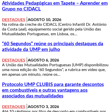
Atividades Pedagógicas em Tapete – Aprender em
Grupo no CIDACL
DESTAQUES
AGOSTO 10, 2026
Na rotina da creche do CIDACL (Centro Infantil Dr. António
da Costa Leal), equipamento social gerido pela União das
Mutualidades Portuguesas, em Lisboa, os...
“60 Segundos” reúne os principais destaques da
atividade da UMP em julho
DESTAQUES
AGOSTO 6, 2026
A União das Mutualidades Portuguesas (UMP) disponibilizou
uma nova edição do "60 Segundos", a rubrica em vídeo que,
em apenas um minuto, reúne os...
Protocolo UMP CLUBIS para garante descontos
em combustíveis e outras vantagens aos
associados das mutualidades
DESTAQUES
AGOSTO 3, 2026
Até 10 cêntimos por litro de desconto em combustíveis nos