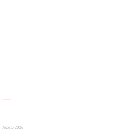
AGENDA
17
Agosto 2026
127.º Aniversário do Montepio