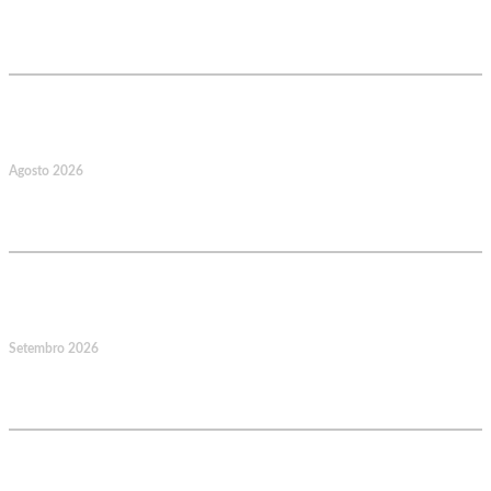
Comercial e Industrial Associação de
Socorros Mútuos
22
Agosto 2026
Caminhada Aquática Rio Ceira, Góis,
Coimbra. Org.: AMUT Gondomar
14
Setembro 2026
Jornadas Mutualistas Nacionais,
Norte, Santa Maria da Feira
15