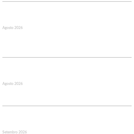
17
Agosto 2026
127.º Aniversário do Montepio
Comercial e Industrial Associação de
Socorros Mútuos
22
Agosto 2026
Caminhada Aquática Rio Ceira, Góis,
Coimbra. Org.: AMUT Gondomar
14
Setembro 2026