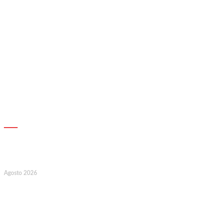
AGENDA
7
Agosto 2026
128.º Aniversário da Associação de
Socorros Mútuos e Fúnebre do
Concelho de Valongo