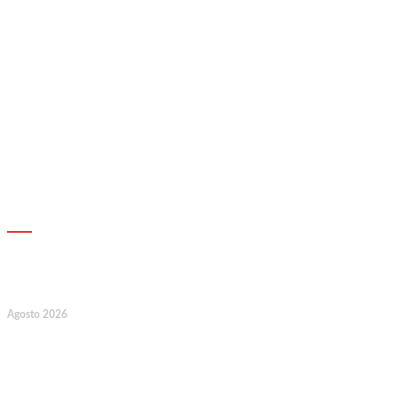
AGENDA
7
Agosto 2026
128.º Aniversário da Associação de
Socorros Mútuos e Fúnebre do
Concelho de Valongo