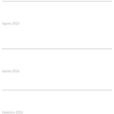
17
Agosto 2026
127.º Aniversário do Montepio
Comercial e Industrial Associação de
Socorros Mútuos
22
Agosto 2026
Caminhada Aquática Rio Ceira, Góis,
Coimbra. Org.: AMUT Gondomar
14
Setembro 2026