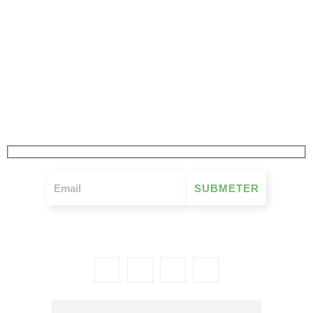
JÁ SUBSCREVEU
A NOSSA NEWSLETTER
FIQUE A PAR DE TUDO O QUE SE PASSA NO MOVIMENTO MUTUALISTA
SEMANALMENTE