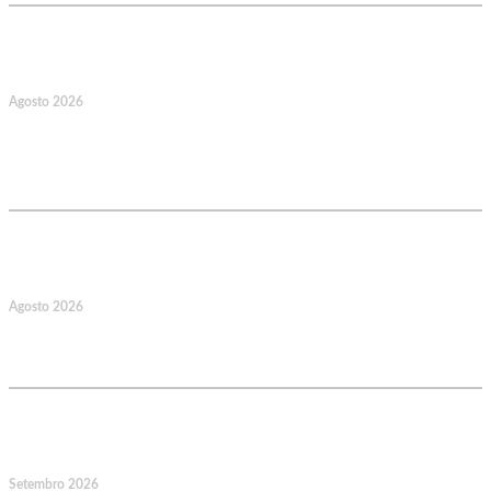
17
Agosto 2026
127.º Aniversário do Montepio
Comercial e Industrial Associação de
Socorros Mútuos
22
Agosto 2026
Caminhada Aquática Rio Ceira, Góis,
Coimbra. Org.: AMUT Gondomar
14
Setembro 2026