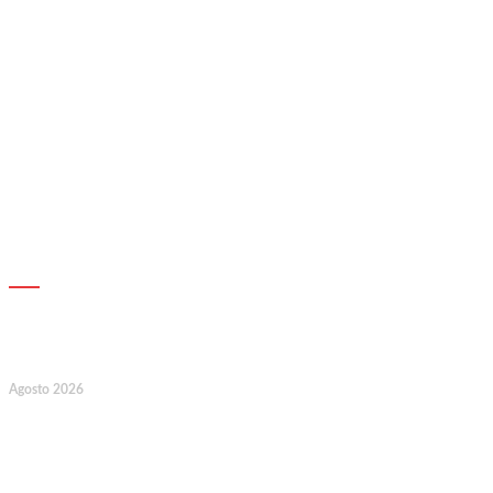
AGENDA
7
Agosto 2026
128.º Aniversário da Associação de
Socorros Mútuos e Fúnebre do
Concelho de Valongo