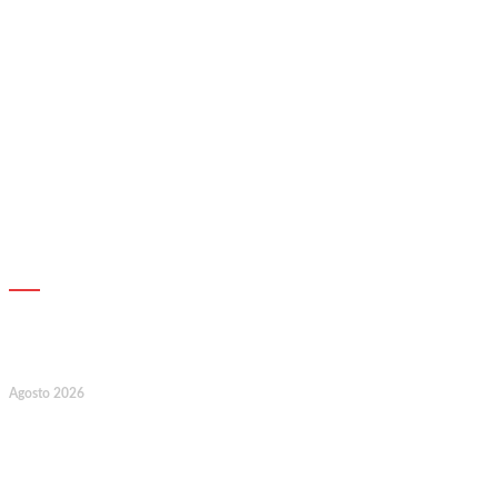
AGENDA
17
Agosto 2026
127.º Aniversário do Montepio
Comercial e Industrial Associação de
Socorros Mútuos