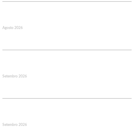
22
Agosto 2026
Caminhada Aquática Rio Ceira, Góis,
Coimbra. Org.: AMUT Gondomar
14
Setembro 2026
Jornadas Mutualistas Nacionais,
Norte, Santa Maria da Feira
15
Setembro 2026
Jornadas Mutualistas Nacionais,