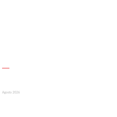
AGENDA
7
Agosto 2026
128.º Aniversário da Associação de
Socorros Mútuos e Fúnebre do
Concelho de Valongo