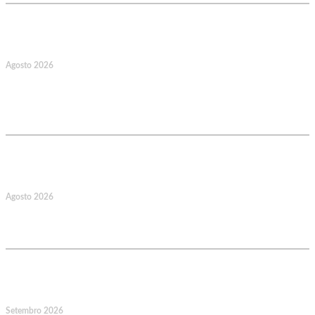
17
Agosto 2026
127.º Aniversário do Montepio
Comercial e Industrial Associação de
Socorros Mútuos
22
Agosto 2026
Caminhada Aquática Rio Ceira, Góis,
Coimbra. Org.: AMUT Gondomar
14
Setembro 2026