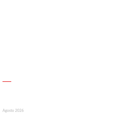
AGENDA
7
Agosto 2026
128.º Aniversário da Associação de
Socorros Mútuos e Fúnebre do
Concelho de Valongo