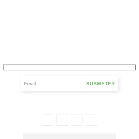
JÁ SUBSCREVEU
A NOSSA NEWSLETTER
FIQUE A PAR DE TUDO O QUE SE PASSA NO MOVIMENTO MUTUALISTA
SEMANALMENTE