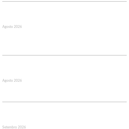
17
Agosto 2026
127.º Aniversário do Montepio
Comercial e Industrial Associação de
Socorros Mútuos
22
Agosto 2026
Caminhada Aquática Rio Ceira, Góis,
Coimbra. Org.: AMUT Gondomar
14
Setembro 2026