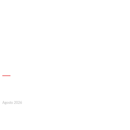
AGENDA
7
Agosto 2026
128.º Aniversário da Associação de
Socorros Mútuos e Fúnebre do
Concelho de Valongo