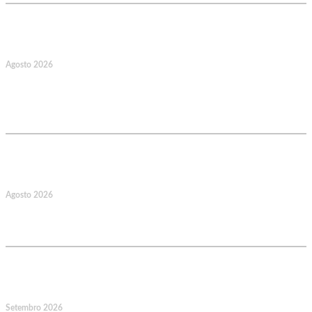
17
Agosto 2026
127.º Aniversário do Montepio
Comercial e Industrial Associação de
Socorros Mútuos
22
Agosto 2026
Caminhada Aquática Rio Ceira, Góis,
Coimbra. Org.: AMUT Gondomar
14
Setembro 2026