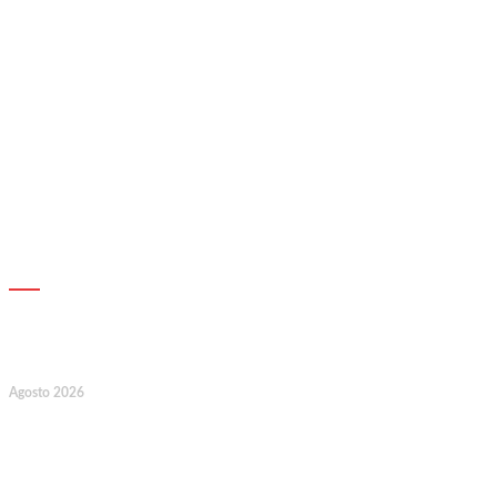
AGENDA
17
Agosto 2026
127.º Aniversário do Montepio
Comercial e Industrial Associação de
Socorros Mútuos