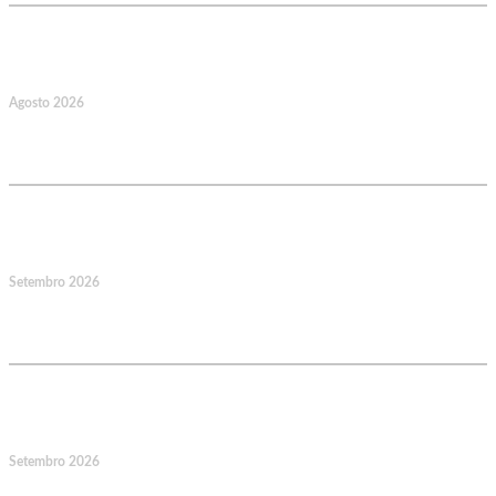
22
Agosto 2026
Caminhada Aquática Rio Ceira, Góis,
Coimbra. Org.: AMUT Gondomar
14
Setembro 2026
Jornadas Mutualistas Nacionais,
Norte, Santa Maria da Feira
15
Setembro 2026
Jornadas Mutualistas Nacionais,