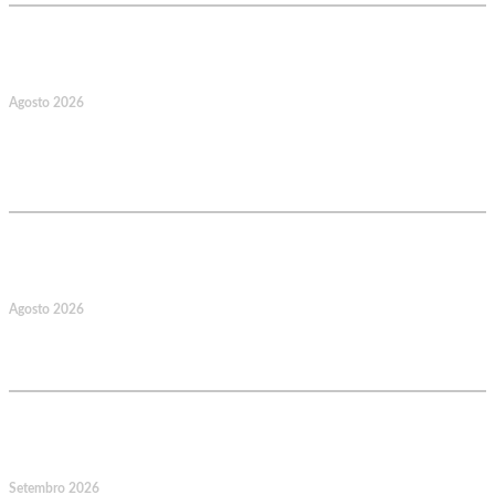
17
Agosto 2026
127.º Aniversário do Montepio
Comercial e Industrial Associação de
Socorros Mútuos
22
Agosto 2026
Caminhada Aquática Rio Ceira, Góis,
Coimbra. Org.: AMUT Gondomar
14
Setembro 2026