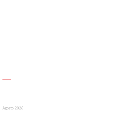
AGENDA
7
Agosto 2026
128.º Aniversário da Associação de
Socorros Mútuos e Fúnebre do
Concelho de Valongo