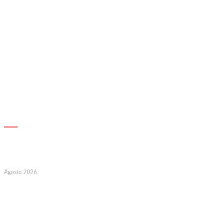
AGENDA
7
Agosto 2026
128.º Aniversário da Associação de
Socorros Mútuos e Fúnebre do
Concelho de Valongo