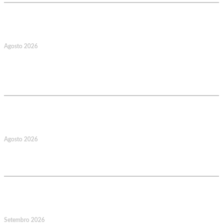
17
Agosto 2026
127.º Aniversário do Montepio
Comercial e Industrial Associação de
Socorros Mútuos
22
Agosto 2026
Caminhada Aquática Rio Ceira, Góis,
Coimbra. Org.: AMUT Gondomar
14
Setembro 2026