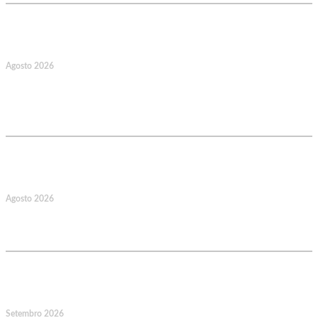
17
Agosto 2026
127.º Aniversário do Montepio
Comercial e Industrial Associação de
Socorros Mútuos
22
Agosto 2026
Caminhada Aquática Rio Ceira, Góis,
Coimbra. Org.: AMUT Gondomar
14
Setembro 2026