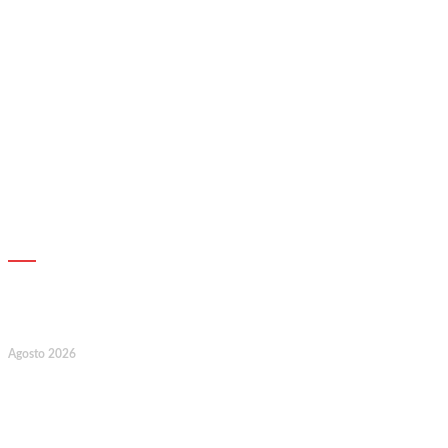
AGENDA
7
Agosto 2026
128.º Aniversário da Associação de
Socorros Mútuos e Fúnebre do
Concelho de Valongo