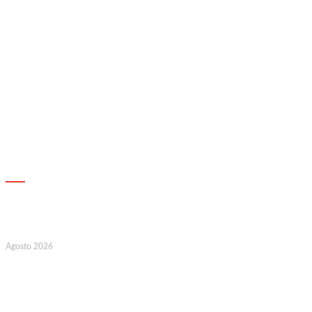
AGENDA
7
Agosto 2026
128.º Aniversário da Associação de
Socorros Mútuos e Fúnebre do
Concelho de Valongo