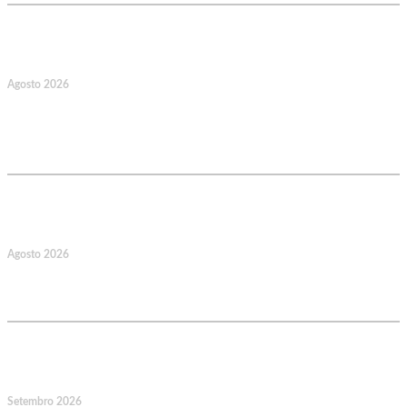
17
Agosto 2026
127.º Aniversário do Montepio
Comercial e Industrial Associação de
Socorros Mútuos
22
Agosto 2026
Caminhada Aquática Rio Ceira, Góis,
Coimbra. Org.: AMUT Gondomar
14
Setembro 2026