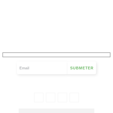
JÁ SUBSCREVEU
A NOSSA NEWSLETTER
FIQUE A PAR DE TUDO O QUE SE PASSA NO MOVIMENTO MUTUALISTA
SEMANALMENTE