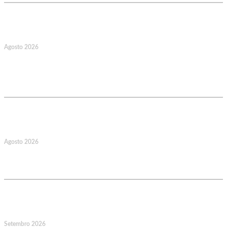
17
Agosto 2026
127.º Aniversário do Montepio
Comercial e Industrial Associação de
Socorros Mútuos
22
Agosto 2026
Caminhada Aquática Rio Ceira, Góis,
Coimbra. Org.: AMUT Gondomar
14
Setembro 2026