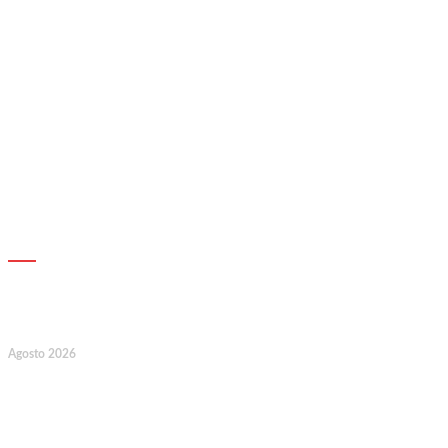
AGENDA
7
Agosto 2026
128.º Aniversário da Associação de
Socorros Mútuos e Fúnebre do
Concelho de Valongo