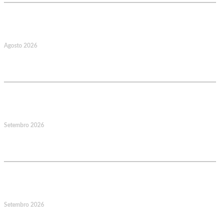
22
Agosto 2026
Caminhada Aquática Rio Ceira, Góis,
Coimbra. Org.: AMUT Gondomar
14
Setembro 2026
Jornadas Mutualistas Nacionais,
Norte, Santa Maria da Feira
15
Setembro 2026
Jornadas Mutualistas Nacionais,