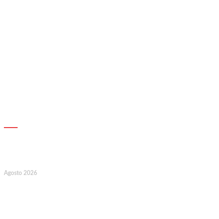
AGENDA
17
Agosto 2026
127.º Aniversário do Montepio
Comercial e Industrial Associação de
Socorros Mútuos