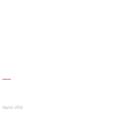
AGENDA
7
Agosto 2026
128.º Aniversário da Associação de
Socorros Mútuos e Fúnebre do
Concelho de Valongo