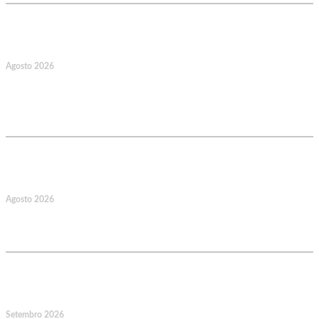
17
Agosto 2026
127.º Aniversário do Montepio
Comercial e Industrial Associação de
Socorros Mútuos
22
Agosto 2026
Caminhada Aquática Rio Ceira, Góis,
Coimbra. Org.: AMUT Gondomar
14
Setembro 2026