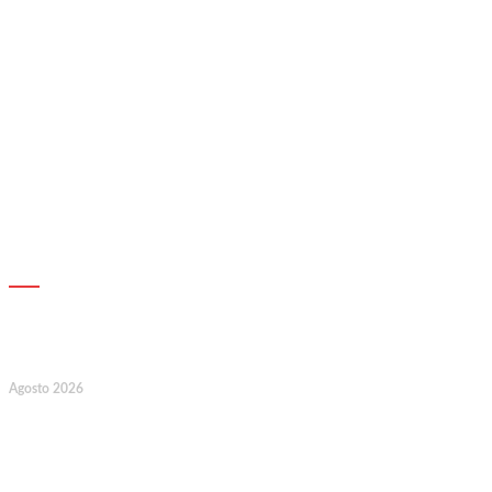
AGENDA
7
Agosto 2026
128.º Aniversário da Associação de
Socorros Mútuos e Fúnebre do
Concelho de Valongo