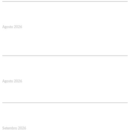
17
Agosto 2026
127.º Aniversário do Montepio
Comercial e Industrial Associação de
Socorros Mútuos
22
Agosto 2026
Caminhada Aquática Rio Ceira, Góis,
Coimbra. Org.: AMUT Gondomar
14
Setembro 2026