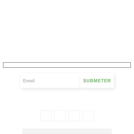
JÁ SUBSCREVEU
A NOSSA NEWSLETTER
FIQUE A PAR DE TUDO O QUE SE PASSA NO MOVIMENTO MUTUALISTA
SEMANALMENTE