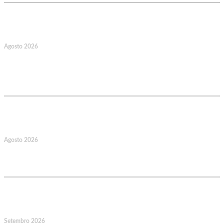
17
Agosto 2026
127.º Aniversário do Montepio
Comercial e Industrial Associação de
Socorros Mútuos
22
Agosto 2026
Caminhada Aquática Rio Ceira, Góis,
Coimbra. Org.: AMUT Gondomar
14
Setembro 2026