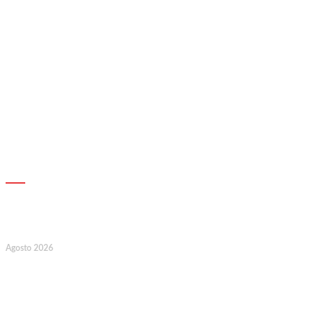
AGENDA
7
Agosto 2026
128.º Aniversário da Associação de
Socorros Mútuos e Fúnebre do
Concelho de Valongo