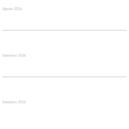
Agosto 2026
Caminhada Aquática Rio Ceira, Góis,
Coimbra. Org.: AMUT Gondomar
14
Setembro 2026
Jornadas Mutualistas Nacionais,
Norte, Santa Maria da Feira
15
Setembro 2026
Jornadas Mutualistas Nacionais,
Norte, Santa Maria da Feira