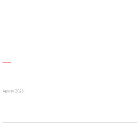
AGENDA
17
Agosto 2026
127.º Aniversário do Montepio
Comercial e Industrial Associação de
Socorros Mútuos
22