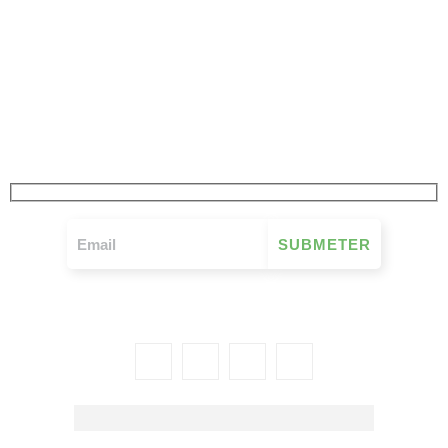
JÁ SUBSCREVEU
A NOSSA NEWSLETTER
FIQUE A PAR DE TUDO O QUE SE PASSA NO MOVIMENTO MUTUALISTA
SEMANALMENTE