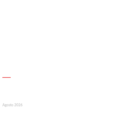
AGENDA
17
Agosto 2026
127.º Aniversário do Montepio
Comercial e Industrial Associação de
Socorros Mútuos