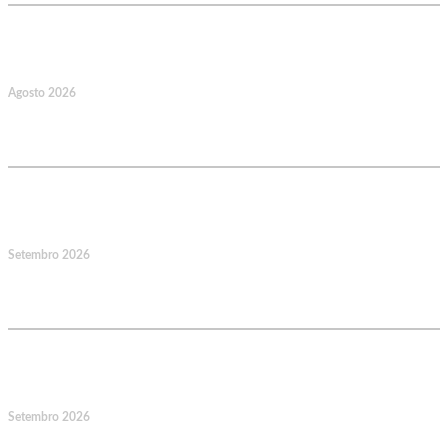
22
Agosto 2026
Caminhada Aquática Rio Ceira, Góis,
Coimbra. Org.: AMUT Gondomar
14
Setembro 2026
Jornadas Mutualistas Nacionais,
Norte, Santa Maria da Feira
15
Setembro 2026
Jornadas Mutualistas Nacionais,