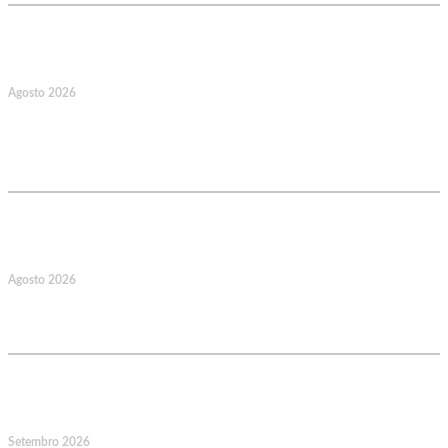
17
Agosto 2026
127.º Aniversário do Montepio
Comercial e Industrial Associação de
Socorros Mútuos
22
Agosto 2026
Caminhada Aquática Rio Ceira, Góis,
Coimbra. Org.: AMUT Gondomar
14
Setembro 2026