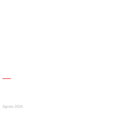
AGENDA
7
Agosto 2026
128.º Aniversário da Associação de
Socorros Mútuos e Fúnebre do
Concelho de Valongo