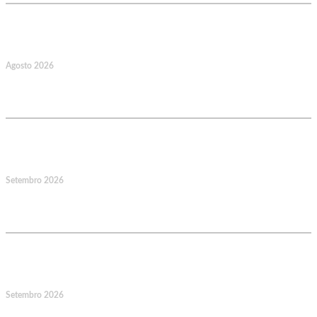
22
Agosto 2026
Caminhada Aquática Rio Ceira, Góis,
Coimbra. Org.: AMUT Gondomar
14
Setembro 2026
Jornadas Mutualistas Nacionais,
Norte, Santa Maria da Feira
15
Setembro 2026
Jornadas Mutualistas Nacionais,