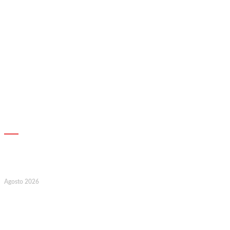
AGENDA
17
Agosto 2026
127.º Aniversário do Montepio
Comercial e Industrial Associação de
Socorros Mútuos