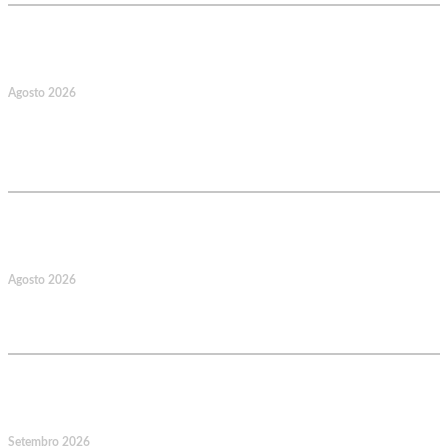
17
Agosto 2026
127.º Aniversário do Montepio
Comercial e Industrial Associação de
Socorros Mútuos
22
Agosto 2026
Caminhada Aquática Rio Ceira, Góis,
Coimbra. Org.: AMUT Gondomar
14
Setembro 2026