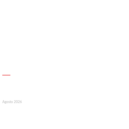
AGENDA
7
Agosto 2026
128.º Aniversário da Associação de
Socorros Mútuos e Fúnebre do
Concelho de Valongo