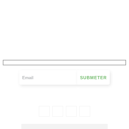
JÁ SUBSCREVEU
A NOSSA NEWSLETTER
FIQUE A PAR DE TUDO O QUE SE PASSA NO MOVIMENTO MUTUALISTA
SEMANALMENTE