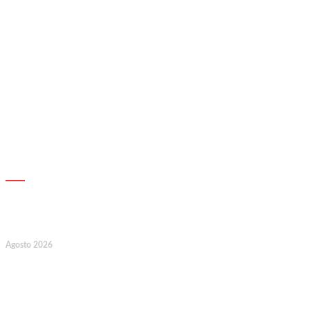
AGENDA
17
Agosto 2026
127.º Aniversário do Montepio
Comercial e Industrial Associação de
Socorros Mútuos