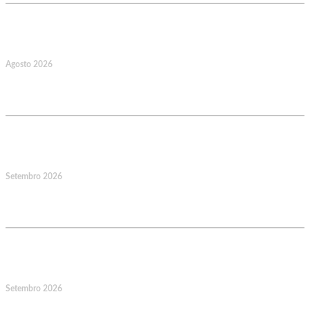
22
Agosto 2026
Caminhada Aquática Rio Ceira, Góis,
Coimbra. Org.: AMUT Gondomar
14
Setembro 2026
Jornadas Mutualistas Nacionais,
Norte, Santa Maria da Feira
15
Setembro 2026
Jornadas Mutualistas Nacionais,