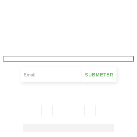
JÁ SUBSCREVEU
A NOSSA NEWSLETTER
FIQUE A PAR DE TUDO O QUE SE PASSA NO MOVIMENTO MUTUALISTA
SEMANALMENTE