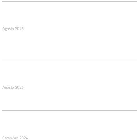
17
Agosto 2026
127.º Aniversário do Montepio
Comercial e Industrial Associação de
Socorros Mútuos
22
Agosto 2026
Caminhada Aquática Rio Ceira, Góis,
Coimbra. Org.: AMUT Gondomar
14
Setembro 2026