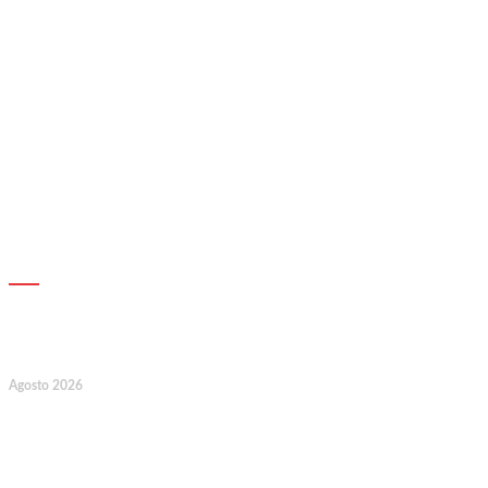
AGENDA
7
Agosto 2026
128.º Aniversário da Associação de
Socorros Mútuos e Fúnebre do
Concelho de Valongo