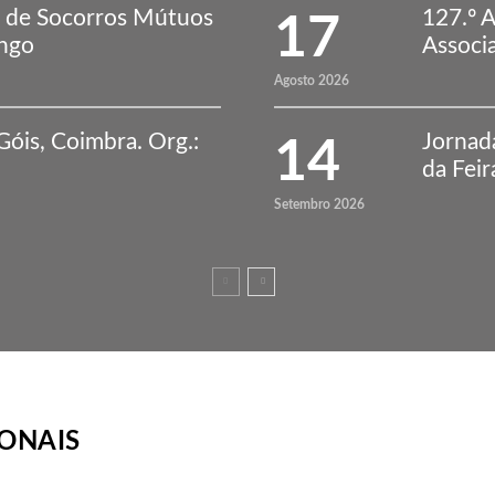
ão de Socorros Mútuos
127.º 
17
ongo
Associ
Agosto 2026
Góis, Coimbra. Org.:
Jornad
14
da Feir
Setembro 2026
IONAIS