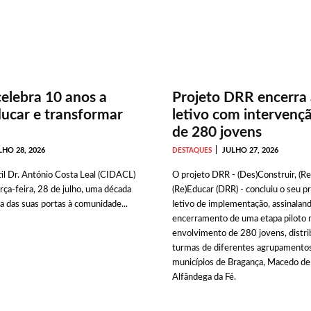
elebra 10 anos a
Projeto DRR encerra
ducar e transformar
letivo com intervenç
de 280 jovens
LHO 28, 2026
JULHO 27, 2026
DESTAQUES
il Dr. António Costa Leal (CIDACL)
O projeto DRR - (Des)Construir, (Re
erça-feira, 28 de julho, uma década
(Re)Educar (DRR) - concluiu o seu p
a das suas portas à comunidade...
letivo de implementação, assinalan
encerramento de uma etapa piloto 
envolvimento de 280 jovens, distri
turmas de diferentes agrupamentos
municípios de Bragança, Macedo de
Alfândega da Fé.